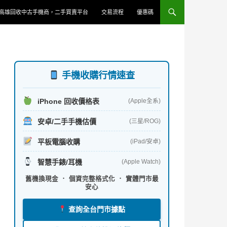
高雄回收中古手機商，二手買賣平台
交易流程
優惠碼
手機收購行情速查
iPhone 回收價格表
(Apple全系)
安卓/二手手機估價
(三星/ROG)
平板電腦收購
(iPad/安卓)
智慧手錶/耳機
(Apple Watch)
舊機換現金 ． 個資完整格式化 ． 實體門市最
安心
查詢全台門市據點