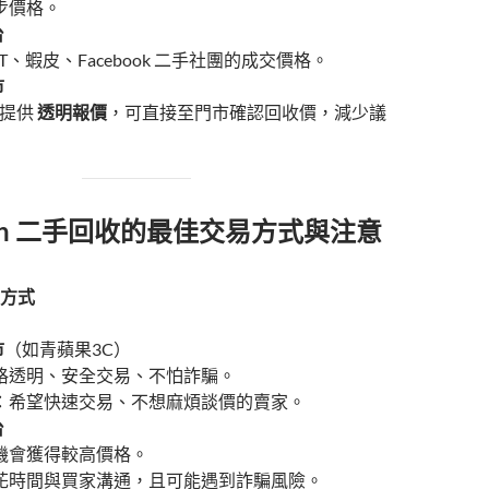
步價格。
台
TT、蝦皮、Facebook 二手社團的成交價格。
市
提供
透明報價
，可直接至門市確認回收價，減少議
tch 二手回收的最佳交易方式與注意
方式
市
（如青蘋果3C）
格透明、安全交易、不怕詐騙。
：希望快速交易、不想麻煩談價的賣家。
台
機會獲得較高價格。
花時間與買家溝通，且可能遇到詐騙風險。