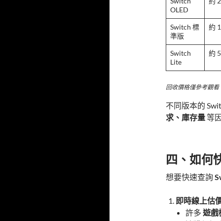
Switch
約 2
OLED
Switch 標
約 1
準版
Switch
約 
Lite
回收價格僅參考觀看。
不同版本的 Sw
求、庫存量
等
四、如何快
想要快速查詢
S
即時線上估
許多
遊戲