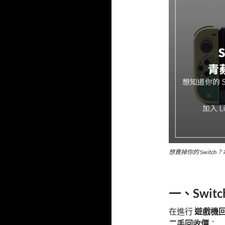
想賣掉你的 Swit
一、Swi
在進行
遊戲機
二手回收價
：