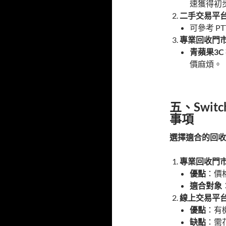
速獲得初
二手交易平
可參考 P
專業回收門
青蘋果3C
價麻煩。
五、Swi
事項
選擇適合的回收
專業回收門
優點
：價
適合對象
線上交易平
優點
：有
缺點
：需