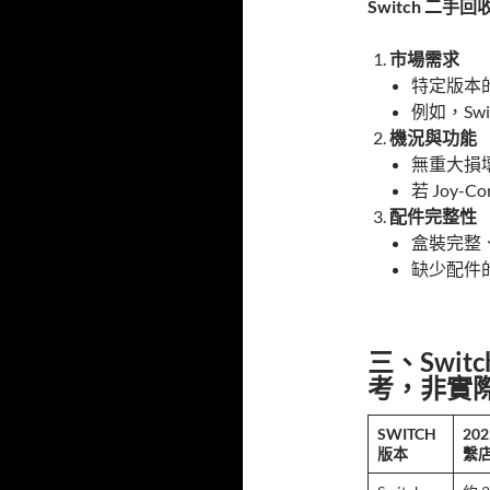
Switch 二手回
市場需求
特定版本的
例如，Sw
機況與功能
無重大損
若 Joy
配件完整性
盒裝完整、
缺少配件
三、Swi
考，非實
SWITCH
20
版本
繫