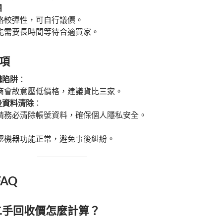
團
格較彈性，可自行議價。
能需要長時間等待合適買家。
項
購陷阱
：
商會故意壓低價格，建議貨比三家。
後資料清除
：
請務必清除帳號資料，確保個人隱私安全。
認機器功能正常，避免事後糾紛。
AQ
ch 二手回收價怎麼計算？