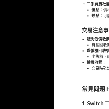
二手買賣社
優點
：價
缺點
：可
交易注意事
避免低價收
有些回收
遊戲機回收
出售前，
驗機流程
：
交易時確
常見問題 F
1. Swit