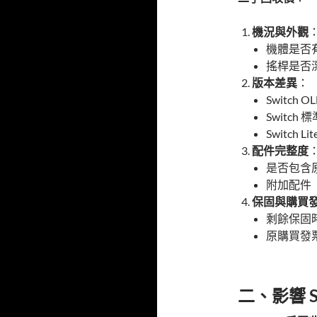
機況與外觀
機體是否
搖桿是否
版本差異
：
Switc
Switc
Switc
配件完整度
是否包含原
附加配件（
保固與購買
剩餘保固
原購買發
二、影響 