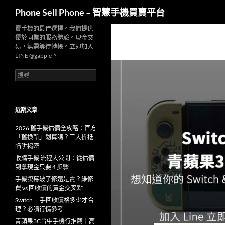
搜
Phone Sell Phone – 智慧手機買賣平台
尋
跳
賣手機的最佳選擇。我們提供
優於同業的服務體驗。現金交
至
易，無需等待轉帳。立即加入
主
LINE @gapple。
要
搜
內
尋
容
關
鍵
字:
近期文章
2026 舊手機估價全攻略：官方
「舊換新」划算嗎？三大折抵
陷阱揭密
收購手機 流程大公開：從估價
到拿現金只要 4 步驟
手機螢幕破了修還是賣？維修
費 vs 回收價的黃金交叉點
Switch 二手回收價格多少才合
理？必讀行情參考
青蘋果3C台中手機行推薦｜高